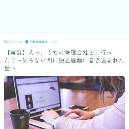
2026.02.08
不動産賃貸業
PR
【実録】えっ、うちの管理会社どこ行っ
た？〜知らない間に独立騒動に巻き込まれた
話〜