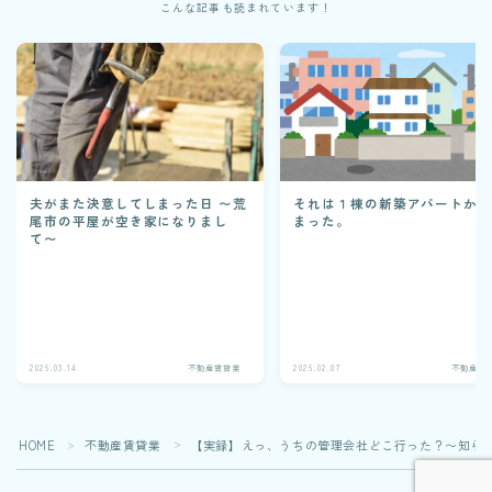
こんな記事も読まれています！
夫がまた決意してしまった日 〜荒
それは１棟の新築アパートか
尾市の平屋が空き家になりまし
まった。
て〜
2026.03.14
不動産賃貸業
2026.02.07
不動産賃
HOME
不動産賃貸業
【実録】えっ、うちの管理会社どこ行った？〜知ら
＞
＞